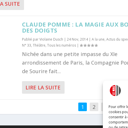
LA SUITE
CLAUDE POMME : LA MAGIE AUX B
DES DOIGTS
Publié par
Violaine Dusch
|
24 Nov, 2014
|
A la une
,
Actus du spe
N° 33
,
Théâtre
,
Tous les numéros
|
Nichée dans une petite impasse du XIe
arrondissement de Paris, la Compagnie Po
de Sourire fait...
LIRE LA SUITE
1
2
3
…
Pour offrir 
cookies pou
consentir à
comportement
ou de retire