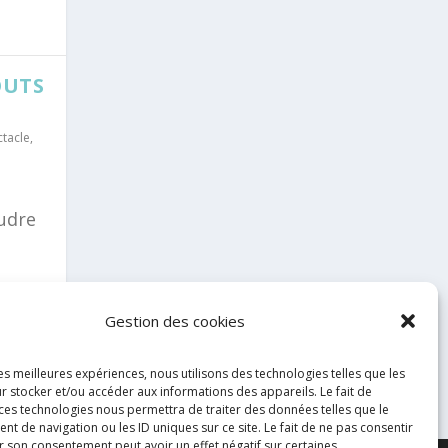
OUTS
ctacle
,
udre
Gestion des cookies
6
les meilleures expériences, nous utilisons des technologies telles que les
r stocker et/ou accéder aux informations des appareils. Le fait de
 ces technologies nous permettra de traiter des données telles que le
 de navigation ou les ID uniques sur ce site. Le fait de ne pas consentir
r son consentement peut avoir un effet négatif sur certaines