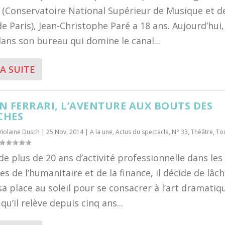
(Conservatoire National Supérieur de Musique et d
e Paris), Jean-Christophe Paré a 18 ans. Aujourd’hui, 
dans son bureau qui domine le canal...
LA SUITE
N FERRARI, L’AVENTURE AUX BOUTS DES
CHES
Violaine Dusch
|
25 Nov, 2014
|
A la une
,
Actus du spectacle
,
N° 33
,
Théâtre
,
To
de plus de 20 ans d’activité professionnelle dans les
s de l’humanitaire et de la finance, il décide de lâch
sa place au soleil pour se consacrer à l’art dramatiq
qu’il relève depuis cinq ans...