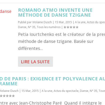
ROMANO ATMO INVENTE UNE
MÉTHODE DE DANSE TZIGANE
Publié par
Violaine Dusch
|
15 Mar, 2015
|
A la une
,
Actus du spec
Danse
,
N° 35
,
Tous les numéros
|
Petia Iourtchenko est le créateur de la pr
méthode de danse tzigane. Basée sur
différentes...
LIRE LA SUITE
 DE PARIS : EXIGENCE ET POLYVALENCE A
RAMME
Violaine Dusch
|
15 Mar, 2015
|
A la une
,
Actus du spectacle
,
Danse
,
N° 35
,
Tous
re avec Jean-Christophe Paré Quand il intègre le