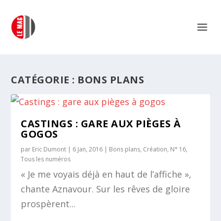
CATÉGORIE :
BONS PLANS
CASTINGS : GARE AUX PIÈGES À
GOGOS
par
Eric Dumont
|
6 Jan, 2016
|
Bons plans
,
Création
,
N° 16
,
Tous les numéros
« Je me voyais déjà en haut de l’affiche »,
chante Aznavour. Sur les rêves de gloire
prospèrent...