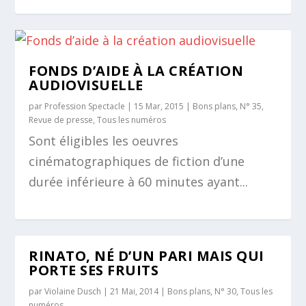
FONDS D’AIDE À LA CRÉATION
AUDIOVISUELLE
par
Profession Spectacle
|
15 Mar, 2015
|
Bons plans
,
N° 35
,
Revue de presse
,
Tous les numéros
Sont éligibles les oeuvres
cinématographiques de fiction d’une
durée inférieure à 60 minutes ayant...
RINATO, NÉ D’UN PARI MAIS QUI
PORTE SES FRUITS
par
Violaine Dusch
|
21 Mai, 2014
|
Bons plans
,
N° 30
,
Tous les
numéros