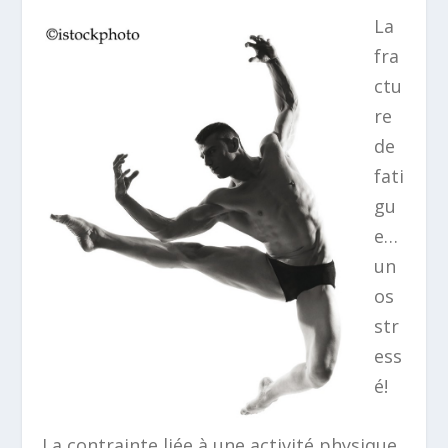
La
fra
ctu
re
de
fati
gu
e…
un
os
str
ess
é!
La contrainte liée à une activité physique